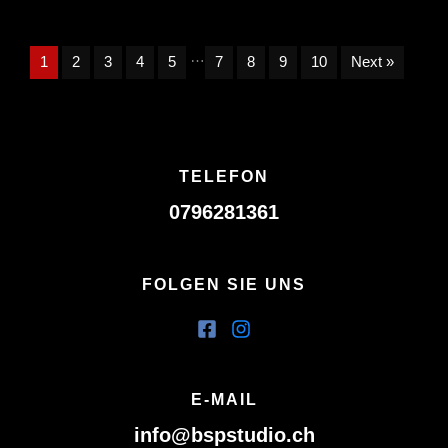
…
1
2
3
4
5
7
8
9
10
Next »
TELEFON
0796281361
FOLGEN SIE UNS
E-MAIL
info@bspstudio.ch