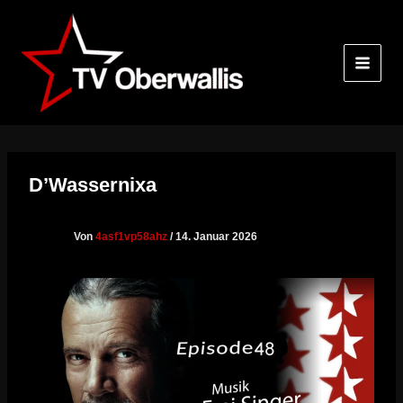
Zum
Inhalt
springen
D’Wassernixa
Von
4asf1vp58ahz
/
14. Januar 2026